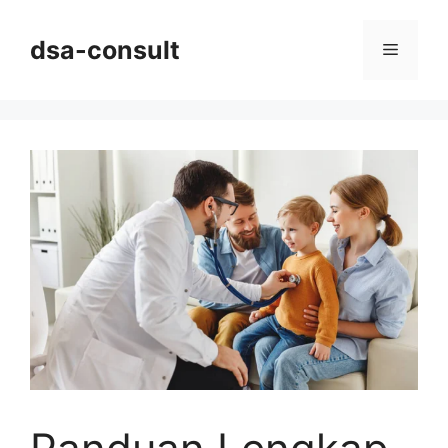
Skip
to
dsa-consult
Menu
content