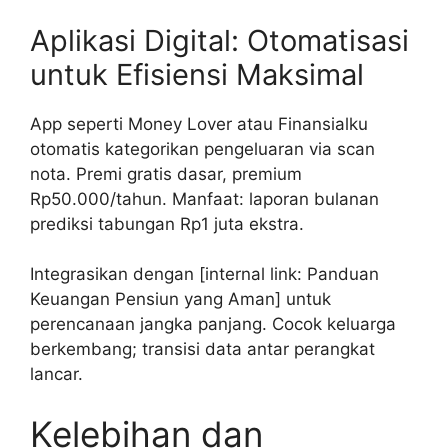
Aplikasi Digital: Otomatisasi
untuk Efisiensi Maksimal
App seperti Money Lover atau Finansialku
otomatis kategorikan pengeluaran via scan
nota. Premi gratis dasar, premium
Rp50.000/tahun. Manfaat: laporan bulanan
prediksi tabungan Rp1 juta ekstra.
Integrasikan dengan [internal link: Panduan
Keuangan Pensiun yang Aman] untuk
perencanaan jangka panjang. Cocok keluarga
berkembang; transisi data antar perangkat
lancar.
Kelebihan dan