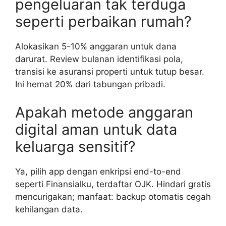
pengeluaran tak terduga
seperti perbaikan rumah?
Alokasikan 5-10% anggaran untuk dana
darurat. Review bulanan identifikasi pola,
transisi ke asuransi properti untuk tutup besar.
Ini hemat 20% dari tabungan pribadi.
Apakah metode anggaran
digital aman untuk data
keluarga sensitif?
Ya, pilih app dengan enkripsi end-to-end
seperti Finansialku, terdaftar OJK. Hindari gratis
mencurigakan; manfaat: backup otomatis cegah
kehilangan data.