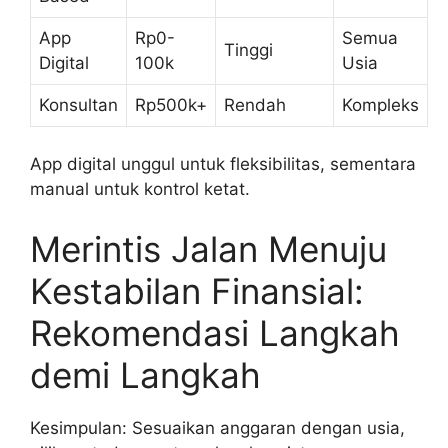
App
Rp0-
Semua
Tinggi
Digital
100k
Usia
Konsultan
Rp500k+
Rendah
Kompleks
App digital unggul untuk fleksibilitas, sementara
manual untuk kontrol ketat.
Merintis Jalan Menuju
Kestabilan Finansial:
Rekomendasi Langkah
demi Langkah
Kesimpulan: Sesuaikan anggaran dengan usia,