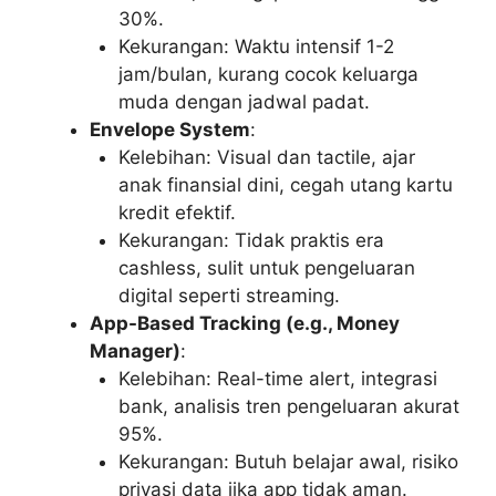
30%.
Kekurangan: Waktu intensif 1-2
jam/bulan, kurang cocok keluarga
muda dengan jadwal padat.
Envelope System
:
Kelebihan: Visual dan tactile, ajar
anak finansial dini, cegah utang kartu
kredit efektif.
Kekurangan: Tidak praktis era
cashless, sulit untuk pengeluaran
digital seperti streaming.
App-Based Tracking (e.g., Money
Manager)
:
Kelebihan: Real-time alert, integrasi
bank, analisis tren pengeluaran akurat
95%.
Kekurangan: Butuh belajar awal, risiko
privasi data jika app tidak aman.