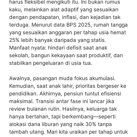
harus fleksibel mengikuti itu. Ini bukan rumus
kaku, melainkan alat adaptif yang sesuaikan
dengan pendapatan, inflasi, dan kejadian tak
terduga. Menurut data BPS 2025, rumah tangga
yang sesuaikan anggaran per tahap usia hemat
25% lebih banyak daripada yang statis.
Manfaat nyata: hindari defisit saat anak
sekolah, bangun kekayaan saat produktif, dan
stabilkan pengeluaran di usia tua.
Awalnya, pasangan muda fokus akumulasi.
Kemudian, saat anak lahir, prioritas bergeser ke
pendidikan. Akhirnya, pensiun tuntut efisiensi
maksimal. Transisi antar fase ini lancar jika
review bulanan rutin. Hasilnya, keluarga tak
hanya bertahan, tapi berkembang—seperti
alokasi dana liburan yang naik 30% tanpa
tambah utang. Mari kita uraikan per tahap untuk