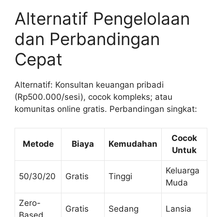
Alternatif Pengelolaan
dan Perbandingan
Cepat
Alternatif: Konsultan keuangan pribadi
(Rp500.000/sesi), cocok kompleks; atau
komunitas online gratis. Perbandingan singkat:
Cocok
Metode
Biaya
Kemudahan
Untuk
Keluarga
50/30/20
Gratis
Tinggi
Muda
Zero-
Gratis
Sedang
Lansia
Based