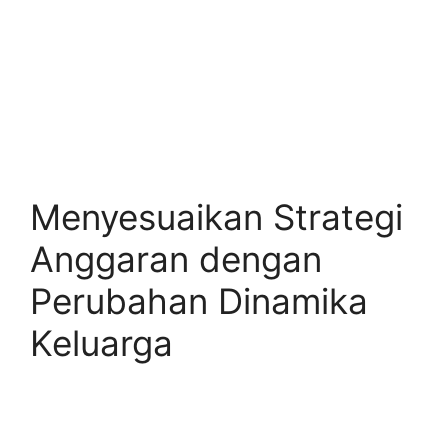
Menyesuaikan Strategi
Anggaran dengan
Perubahan Dinamika
Keluarga