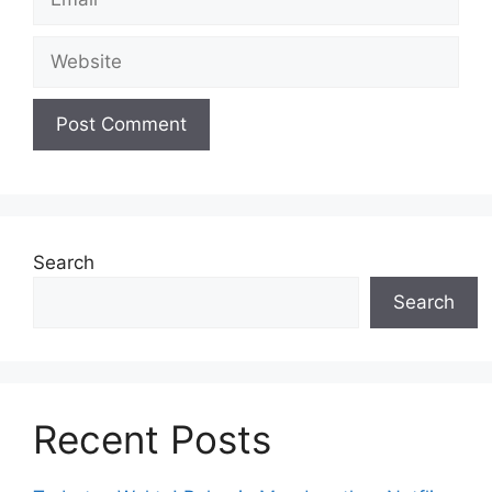
Website
Search
Search
Recent Posts