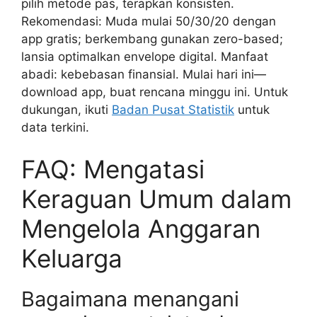
pilih metode pas, terapkan konsisten.
Rekomendasi: Muda mulai 50/30/20 dengan
app gratis; berkembang gunakan zero-based;
lansia optimalkan envelope digital. Manfaat
abadi: kebebasan finansial. Mulai hari ini—
download app, buat rencana minggu ini. Untuk
dukungan, ikuti
Badan Pusat Statistik
untuk
data terkini.
FAQ: Mengatasi
Keraguan Umum dalam
Mengelola Anggaran
Keluarga
Bagaimana menangani